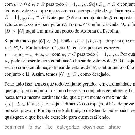
com
e
para todo
. Seja
o conjunto
todos os vetores
que aparecem na decomposição de
. Façamos, 
. Note que
é o subconjunto de
composto p
vetores necessários para gerar
. Porque
é infinito e cada
é fi
(aqui tem mais um pouco de Axioma da Escolha).
Suponhamos que
. Então
, o que implica que ex
. Por hipótese,
gera
, então é possível escrever
com
para todo
. Por out
pode ser escrito com combinação linear de vetores de
. Ou seja
escrito como combinação linear de vetores de
, contrariando o fato
conjunto é l.i. Assim, temos
, como desejado.
Feito tudo isso, temos que todo conjunto gerador tem cardinalidade 
que qualquer conjunto l.i. Como bases são conjuntos geradores e l.i.,
bases têm a mesma cardinalidade, que é justamente o máximo de
, ou seja, a dimensão do espaço. Aliás, de posse
possível provar o Princípio de Substituição de Steinitz pra espaços ve
quaisquer, o que fica de exercício para quem está lendo.
comment
follow
like
categorize
download
share