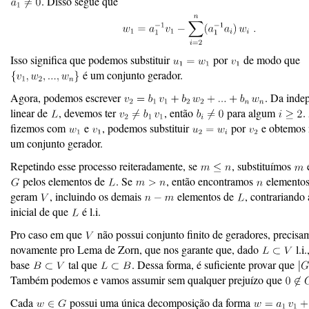
. Disso segue que
Isso significa que podemos substituir
por
de modo que
é um conjunto gerador.
Agora, podemos escrever
. Da inde
linear de
, devemos ter
, então
para algum
.
fizemos com
e
, podemos substituir
por
e obtemos
um conjunto gerador.
Repetindo esse processo reiteradamente, se
, substituímos
e
pelos elementos de
. Se
, então encontramos
elemento
geram
, incluindo os demais
elementos de
, contrariando 
inicial de que
é l.i.
Pro caso em que
não possui conjunto finito de geradores, precisa
novamente pro Lema de Zorn, que nos garante que, dado
l.i
base
tal que
. Dessa forma, é suficiente provar que
Também podemos e vamos assumir sem qualquer prejuízo que
Cada
possui uma única decomposição da forma