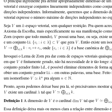
O principal ingrediente pra definir apropriadamente dimensão de um
vetorial é enxergar conjuntos linearmente independentes como conju
direções independentes. Informalmente, queremos que a dimensão d
vetorial expresse o número máximo de direções independentes no es
Seja
um
-espaço vetorial, sem qualquer restrição. Pra quem acre
Axioma da Escolha, mais especificamente na sua manifestação com
Zorn (espero que todo mundo),
possui uma base, ou seja, existe 
e um conjunto l.i.
que gera
. Então existe um is
, onde
é a base canônica de
Invoquei o Lema de Zorn pra dar conta de espaços vetoriais quaisqu
em que
é finitamente gerado, não há necessidade de ir tão longe:
conjunto gerador finito l.d., é possível eliminar elementos de forma a
obter um conjunto gerador l.i. – em outras palavras, uma base. Feito 
um isomorfismo
pra algum
.
Pronto, agora podemos deixar base pra lá, só precisávamos mostrar 
existe um cardinal
tal que
.
Definição 1
A dimensão de
é o cardinal
tal que
Essa definição deixa mais ou menos clara a relação entre dimensão 