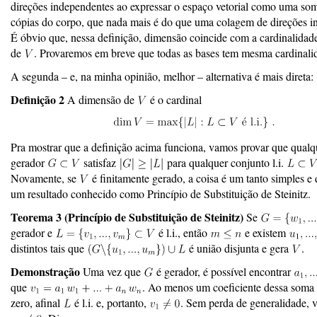
direções independentes ao expressar o espaço vetorial como uma som
cópias do corpo, que nada mais é do que uma colagem de direções i
É óbvio que, nessa definição, dimensão coincide com a cardinalidad
de
. Provaremos em breve que todas as bases tem mesma cardinali
A segunda – e, na minha opinião, melhor – alternativa é mais direta:
Definição 2
A dimensão de
é o cardinal
Pra mostrar que a definição acima funciona, vamos provar que qualq
gerador
satisfaz
para qualquer conjunto l.i.
Novamente, se
é finitamente gerado, a coisa é um tanto simples e 
um resultado conhecido como Princípio de Substituição de Steinitz.
Teorema 3
(Princípio de Substituição de Steinitz)
Se
gerador e
é l.i., então
e existem
distintos tais que
é união disjunta e gera
.
Demonstração
Uma vez que
é gerador, é possível encontrar
que
. Ao menos um coeficiente dessa soma é
zero, afinal
é l.i. e, portanto,
. Sem perda de generalidade,