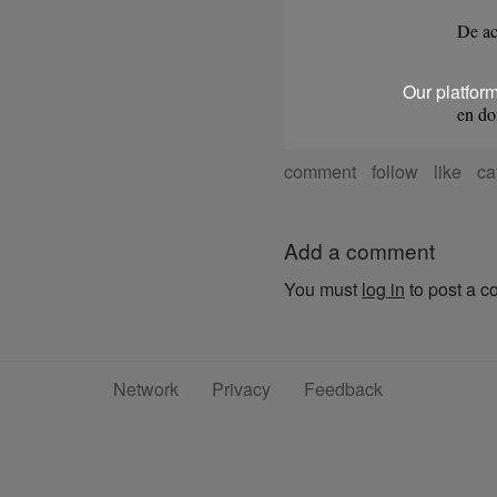
De ac
Our platfor
en d
comment
follow
like
ca
Add a comment
You must
log in
to post a 
Network
Privacy
Feedback