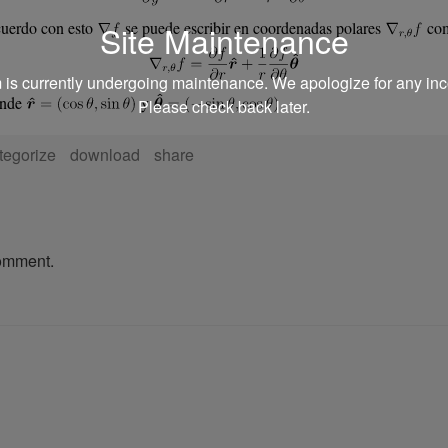
Site Maintenance
uerdo con esto
se puede escribir en coordenadas polares
co
m is currently undergoing maintenance. We apologize for any in
onde
y
Please check back later.
tegorize
download
share
comment.