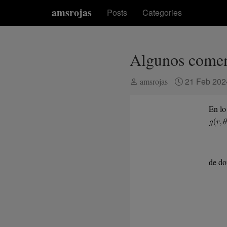
amsrojas
Posts
Categories
Algunos coment
21 Feb 20
amsrojas
En lo
de do